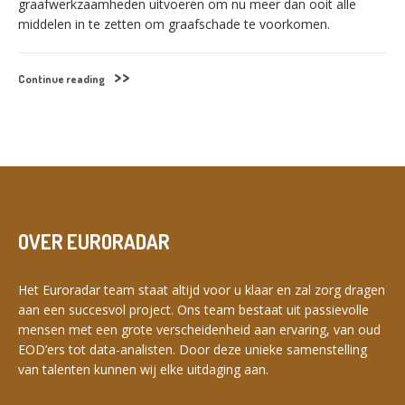
graafwerkzaamheden uitvoeren om nu meer dan ooit alle
middelen in te zetten om graafschade te voorkomen.
Continue reading
SWITCH THE LANGUAGE
Nederlands
English
Français
Deutsch
OVER EURORADAR
Het Euroradar team staat altijd voor u klaar en zal zorg dragen
aan een succesvol project. Ons team bestaat uit passievolle
mensen met een grote verscheidenheid aan ervaring, van oud
EOD’ers tot data-analisten. Door deze unieke samenstelling
van talenten kunnen wij elke uitdaging aan.