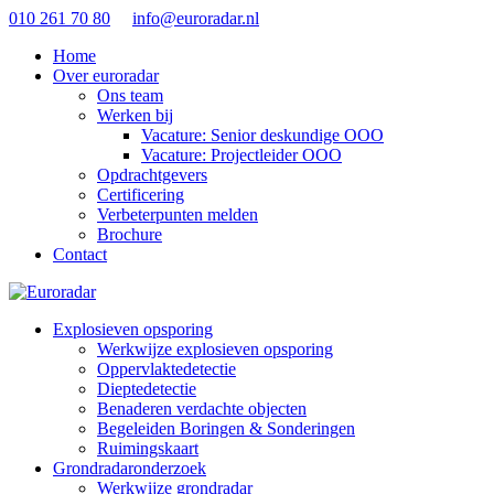
010 261 70 80
info@euroradar.nl
Home
Over euroradar
Ons team
Werken bij
Vacature: Senior deskundige OOO
Vacature: Projectleider OOO
Opdrachtgevers
Certificering
Verbeterpunten melden
Brochure
Contact
Explosieven opsporing
Werkwijze explosieven opsporing
Oppervlaktedetectie
Dieptedetectie
Benaderen verdachte objecten
Begeleiden Boringen & Sonderingen
Ruimingskaart
Grondradaronderzoek
Werkwijze grondradar