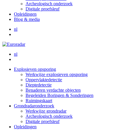
Archeologisch onderzoek
Digitale proefsleuf
Opleidingen
Blog & media
nl
nl
Explosieven opsporing
Werkwijze explosieven opsporing
Oppervlaktedetectie
Dieptedetectie
Benaderen verdachte objecten
Begeleiden Boringen & Sonderingen
Ruimingskaart
Grondradaronderzoek
Werkwijze grondradar
Archeologisch onderzoek
Digitale proefsleuf
Opleidingen